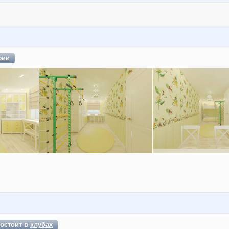
фии
остоит в
клубах