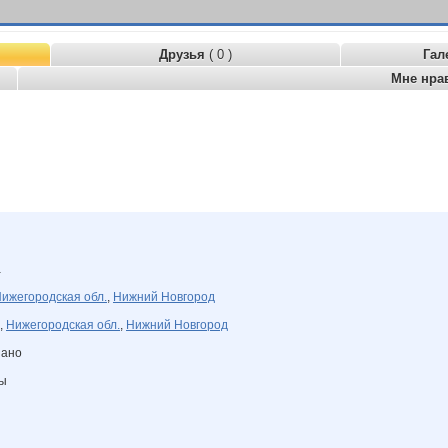
Друзья
( 0 )
Гал
Мне нра
а
ижегородская обл.
,
Нижний Новгород
,
Нижегородская обл.
,
Нижний Новгород
зано
ны