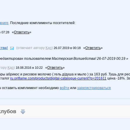
книге
. Последние комплименты посетителей:
«
Ответить
»
в 07:28
тва!
(отвечает автору
Кдо
)
«
Ответить
»
26.07.2019 в 00:18
едактирован пользователем Мастерская Волшебства! 26-07-2019 00:19 »
втору
Кдо
)
«
Ответить
»
18.08.2016 в 10:22
ры абрикос и рисовое молочко ( гель д/душа и мыло ) за 163 руб .Тушь для р
аталог
ru.oriflame.com/products/digital-catalogue-current?p=201611
цена -18%. За
ы оставить комплимент необходимо
войти
или
зарегистрироваться
 клубов