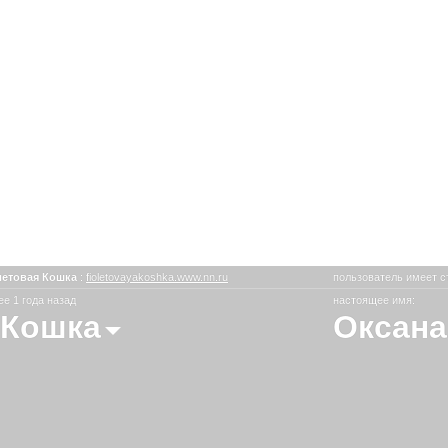
етовая Кошка
:
fioletovayakoshka.www.nn.ru
пользователь имеет с
е 1 года назад
настоящее имя:
 Кошка
Оксана