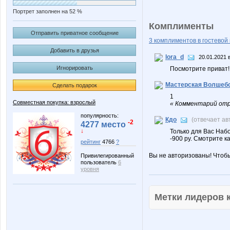
Портрет заполнен на 52 %
Комплименты
Отправить приватное сообщение
3 комплиментов в гостевой 
Добавить в друзья
lora_d
20.01.2021 
Игнорировать
Посмотрите приват!
Мастерская Волшебс
Сделать подарок
1
Совместная покупка: взрослый
« Комментарий отр
популярность:
Кдо
(отвечает а
-2
4277 место
↓
Только для Вас Набо
-900 ру. Смотрите к
рейтинг
4766
?
Вы не авторизованы! Чтоб
Привилегированный
пользователь
6
уровня
Метки лидеров