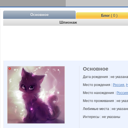
Основное
Блог
( 0 )
Шпионаж
Основное
Дата рождения : не указан
Место рождения :
Россия
,
Н
Место нахождения :
Россия
Место проживания : не ука
Любимые места : не указа
Интересы : не указаны